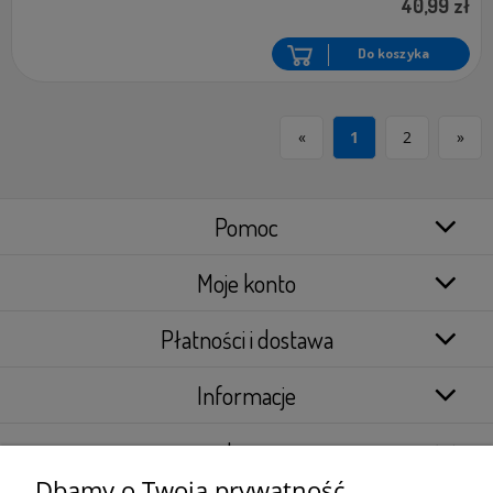
40,99 zł
Do koszyka
«
1
2
»
Pomoc
Moje konto
Płatności i dostawa
Informacje
Inne
Dbamy o Twoją prywatność