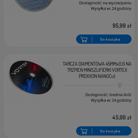
Dostępność:
na wyczerpaniu
Wysyłka w:
24 godziny
95,99 zł
Do koszyka
TARCZA DIAMENTOWA 45MMx0,6 NA
TRZPIEŃ MINISZLIFIERKI VORTEX
PROXXON NANOCut
Dostępność:
średnia ilość
Wysyłka w:
24 godziny
45,00 zł
Do koszyka