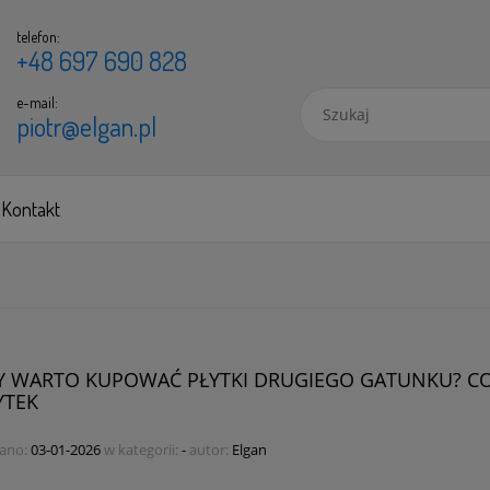
telefon:
+48 697 690 828
e-mail:
piotr@elgan.pl
Kontakt
Y WARTO KUPOWAĆ PŁYTKI DRUGIEGO GATUNKU? C
YTEK
ano:
03-01-2026
w kategorii:
-
autor:
Elgan