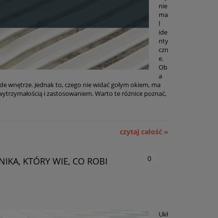
nie
ma
l
ide
nty
czn
e.
Ob
a
żde wnętrze. Jednak to, czego nie widać gołym okiem, ma
wytrzymałością i zastosowaniem. Warto te różnice poznać,
czytaj całość »
0
IKA, KTÓRY WIE, CO ROBI
Ukł