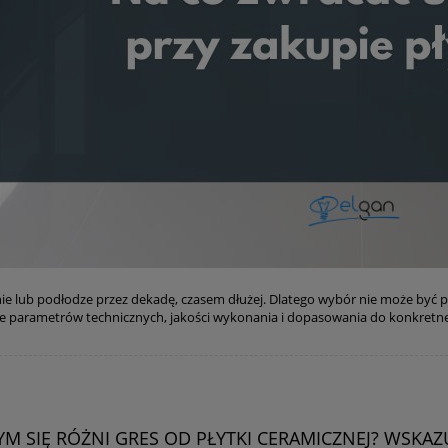
nie lub podłodze przez dekadę, czasem dłużej. Dlatego wybór nie może być pr
że parametrów technicznych, jakości wykonania i dopasowania do konkretn
YM SIĘ RÓŻNI GRES OD PŁYTKI CERAMICZNEJ? WSKAZ