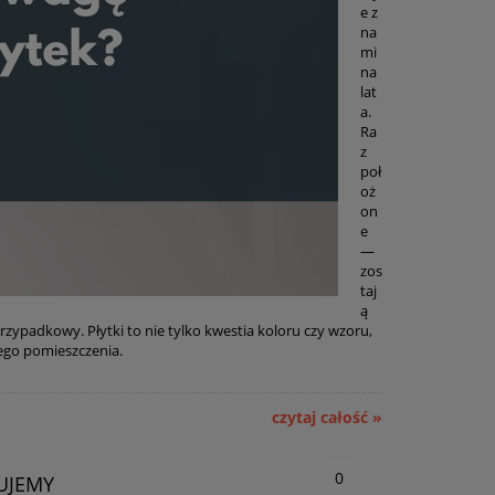
e z
na
mi
na
lat
a.
Ra
z
poł
oż
on
e
—
zos
taj
ą
zypadkowy. Płytki to nie tylko kwestia koloru czy wzoru,
ego pomieszczenia.
czytaj całość »
0
UJEMY