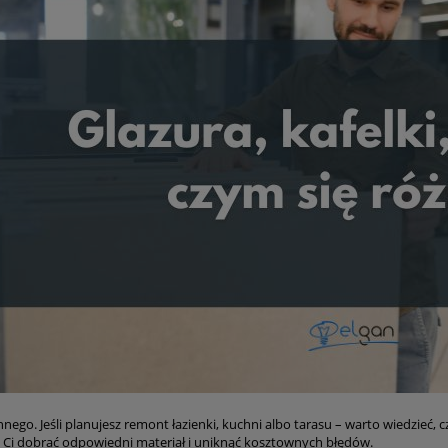
nnego. Jeśli planujesz remont łazienki, kuchni albo tarasu – warto wiedzieć, 
 Ci dobrać odpowiedni materiał i uniknąć kosztownych błędów.