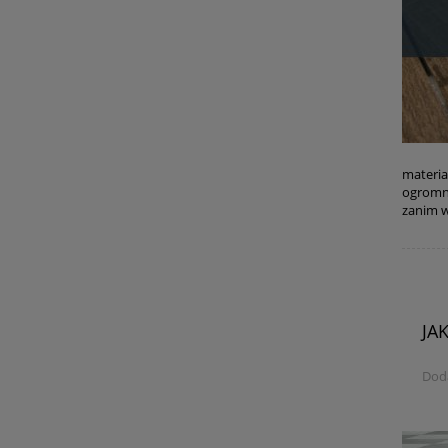
materia
ogromne
zanim w
JA
Dod