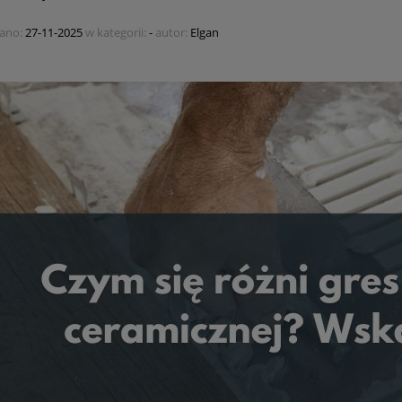
ano:
27-11-2025
w kategorii:
-
autor:
Elgan