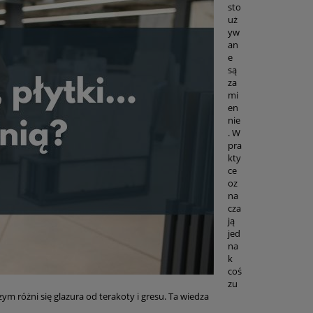
sto
uż
yw
an
e
są
za
mi
en
nie
. W
pra
kty
ce
oz
na
cza
ją
jed
na
k
coś
zu
czym różni się glazura od terakoty i gresu. Ta wiedza