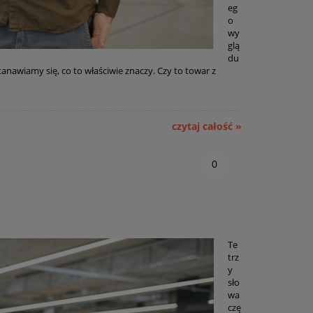
eg
o
wy
glą
du
tanawiamy się, co to właściwie znaczy. Czy to towar z
czytaj całość »
0
Te
trz
y
sło
wa
czę