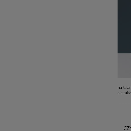
na ścia
ale tak
CZ