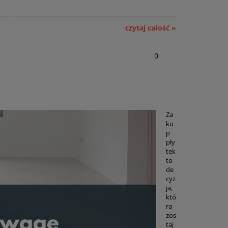
czytaj całość »
0
Za
ku
p
pły
tek
to
de
cyz
ja,
któ
ra
zos
taj