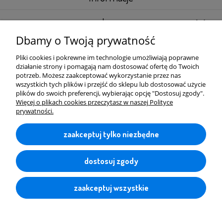
Inne
Dbamy o Twoją prywatność
Pliki cookies i pokrewne im technologie umożliwiają poprawne
działanie strony i pomagają nam dostosować ofertę do Twoich
potrzeb. Możesz zaakceptować wykorzystanie przez nas
wszystkich tych plików i przejść do sklepu lub dostosować użycie
ELGAN.PL SKLEP INTERNETOWY PIOTR
plików do swoich preferencji, wybierając opcję "Dostosuj zgody".
Więcej o plikach cookies przeczytasz w naszej Polityce
SUPERGAN
Systemy do poziomowania
prywatności.
płytek
zaakceptuj tylko niezbędne
ul. Konwaliowa 33
72-003 Dobra
NIP: 8513136944
dostosuj zgody
mobil:
+48 697 690 828
zaakceptuj wszystkie
mail:
piotr@elgan.pl
elgan.pl
© 2026 Wszelkie prawa zastrzeżone
Projekt graficzny sklepu i wdrożenie
www.krudit.pl