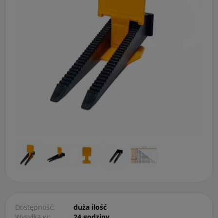
Dostępność:
duża ilość
Wysyłka w:
24 godziny