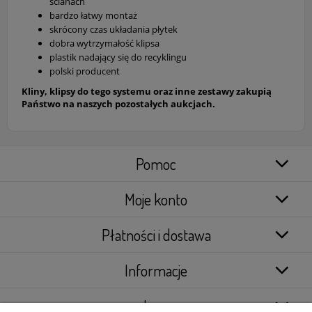
ścianach
bardzo łatwy montaż
skrócony czas układania płytek
dobra wytrzymałość klipsa
plastik nadający się do recyklingu
polski producent
Kliny, klipsy do tego systemu oraz inne zestawy zakupią
Państwo na naszych pozostałych aukcjach.
Pomoc
Moje konto
Płatności i dostawa
Informacje
Inne