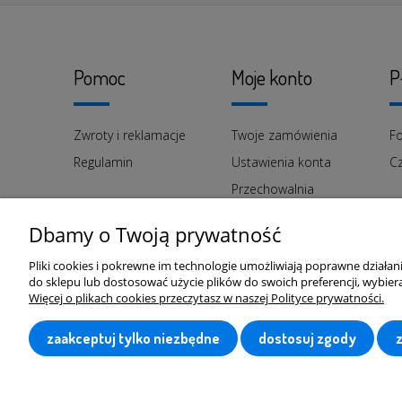
Pomoc
Moje konto
P
Zwroty i reklamacje
Twoje zamówienia
Fo
Regulamin
Ustawienia konta
Cz
Przechowalnia
Dbamy o Twoją prywatność
Pliki cookies i pokrewne im technologie umożliwiają poprawne działa
do sklepu lub dostosować użycie plików do swoich preferencji, wybiera
Więcej o plikach cookies przeczytasz w naszej Polityce prywatności.
zaakceptuj tylko niezbędne
dostosuj zgody
elgan.pl
© 2026 Wszelkie prawa zas