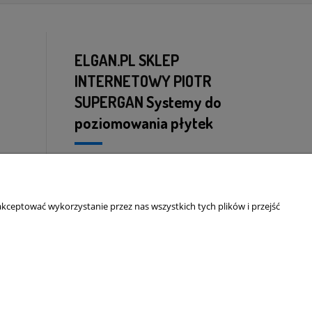
ELGAN.PL SKLEP
INTERNETOWY PIOTR
SUPERGAN
Systemy do
poziomowania płytek
ul. Konwaliowa 33
72-003 Dobra
NIP: 8513136944
kceptować wykorzystanie przez nas wszystkich tych plików i przejść
mobil:
+48 697 690 828
mail:
piotr@elgan.pl
Projekt graficzny sklepu i wdrożenie
www.krudit.pl