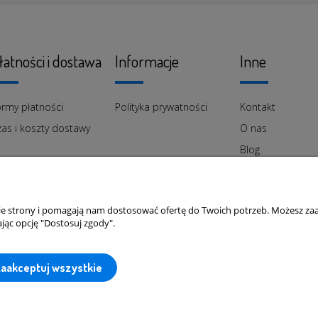
łatności i dostawa
Informacje
Inne
rmy płatności
Polityka prywatności
Kontakt
as i koszty dostawy
O nas
Blog
nie strony i pomagają nam dostosować ofertę do Twoich potrzeb. Możesz zaa
jąc opcję "Dostosuj zgody".
zaakceptuj wszystkie
trzeżone