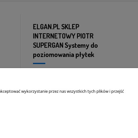
ELGAN.PL SKLEP
INTERNETOWY PIOTR
SUPERGAN
Systemy do
poziomowania płytek
ul. Konwaliowa 33
72-003 Dobra
NIP: 8513136944
kceptować wykorzystanie przez nas wszystkich tych plików i przejść
mobil:
+48 697 690 828
mail:
piotr@elgan.pl
Projekt graficzny sklepu i wdrożenie
www.krudit.pl