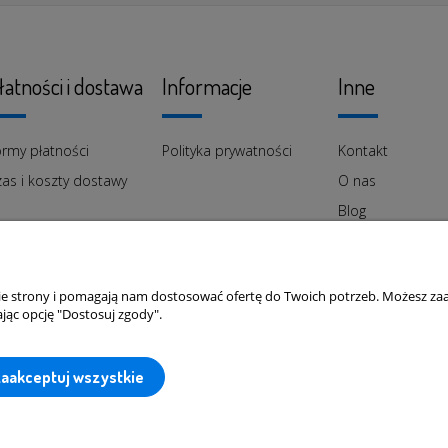
łatności i dostawa
Informacje
Inne
rmy płatności
Polityka prywatności
Kontakt
as i koszty dostawy
O nas
Blog
nie strony i pomagają nam dostosować ofertę do Twoich potrzeb. Możesz zaa
jąc opcję "Dostosuj zgody".
zaakceptuj wszystkie
trzeżone