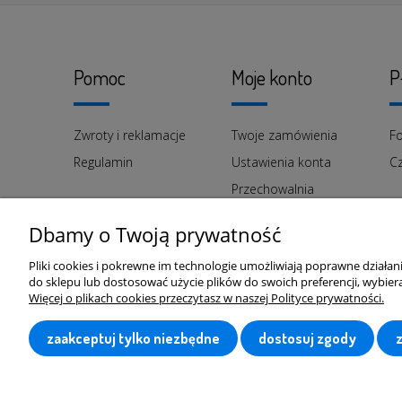
Pomoc
Moje konto
P
Zwroty i reklamacje
Twoje zamówienia
Fo
Regulamin
Ustawienia konta
Cz
Przechowalnia
Dbamy o Twoją prywatność
Pliki cookies i pokrewne im technologie umożliwiają poprawne działa
do sklepu lub dostosować użycie plików do swoich preferencji, wybiera
Więcej o plikach cookies przeczytasz w naszej Polityce prywatności.
zaakceptuj tylko niezbędne
dostosuj zgody
elgan.pl
© 2026 Wszelkie prawa zas